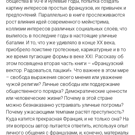
общества в 90-е и нулевые годы, попытка создать
картину интересов простых французов, их привычек и
предпочтений. Параллельно в книге прослеживаются
рост влияния идей современного мейнстрима,
коллизии интересов различных социальных слоёв, что
вылилось в последние годы в настоящие уличные
баталии. И то, что уже удивляло в конце XX века,
приобрело поистине гротескные, карикатурные и в то
же время пугающие формы в веке XXI. Рассказу об
этом посвящена вторая часть книги – «Французский
вектор. Радоваться, пацаки!». Что важнее в этом мире
– свобода выражения своего мнения или уважение
чужой религии? Личные свободы или поддержание
общественного порядка? Демократические ценности
или человеческие жизни? Почему в этой стране
можно безнаказанно устраивать уличные погромы?
Почему ужасающими темпами растёт преступность?
Куда катится прекрасная Франция, и не только она? На
эти вопросы автор пытается ответить, используя опыт
личного общения с французами, и, конечно, материалы