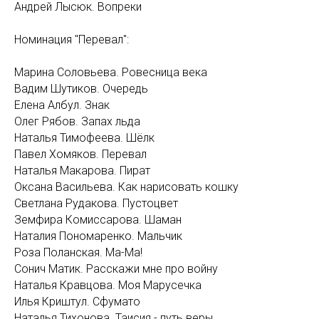
Андрей Лысюк. Вопреки
Номинация "Перевал":
Марина Соловьева. Ровесница века
Вадим Шутиков. Очередь
Елена Албул. Знак
Олег Рябов. Запах льда
Наталья Тимофеева. Шёлк
Павел Хомяков. Перевал
Наталья Макарова. Пират
Оксана Васильева. Как нарисовать кошку
Светлана Рудакова. Пустоцвет
Земфира Комиссарова. Шаман
Наталия Пономаренко. Мальчик
Роза Поланская. Ма-Ма!
Сонич Матик. Расскажи мне про войну
Наталья Кравцова. Моя Марусечка
Илья Криштул. Сфумато
Наталья Тихонова. Таисия - путь веры