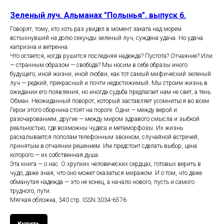
Зеленый луч. Альманах "Полынья". выпуск 6.
Говорят, тому, кто хоть раз увидел в момент заката над морем
вспыхнувший на долю секунды зеленый луч, суждена удача. Но удача
капризна и ветренна.
Что остается, когда рушится последняя надежда? Пустота? Отчаяние? Или
— странным образом — свобода? Мы носим в себе образы иного
будущего, иной жизни, иной любви, как тот самый мифический зеленый
луч — редкий, прекрасный и почти недостижимый. Мы строим жизнь в
ожидании его появления, но иногда судьба предлагает нам не свет, а тень.
Обман. Неожиданный поворот, который заставляет усомниться во всем.
Герои этого сборника стоят на пороге. Одни — между верой и
разочарованием, другие — между миром здравого смысла и зыбкой
реальностью, где возможны чудеса и метаморфозы. Их жизнь
раскалывается пополам телефонным звонком, случайной встречей,
принятым в отчаянии решением. Им предстоит сделать выбор, цена
которого — их собственная душа.
Эта книга — о нас. О хрупких человеческих сердцах, готовых верить в
чудо, даже зная, что оно может оказаться миражом. И о том, что даже
обманутая надежда — это не конец, а начало нового, пусть и самого
трудного, пути.
Мягкая обложка, 340 стр. ISSN 3034-6576
Купить