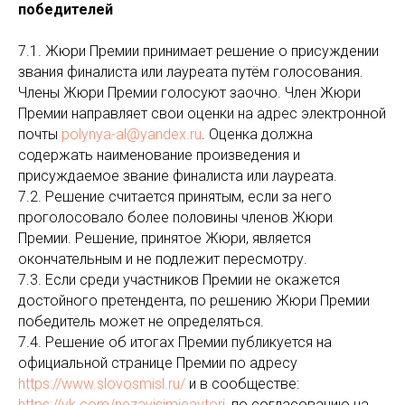
победителей
7.1. Жюри Премии принимает решение о присуждении
звания финалиста или лауреата путём голосования.
Члены Жюри Премии голосуют заочно. Член Жюри
Премии направляет свои оценки на адрес электронной
почты
polynya-al@yandex.ru
. Оценка должна
содержать наименование произведения и
присуждаемое звание финалиста или лауреата.
7.2. Решение считается принятым, если за него
проголосовало более половины членов Жюри
Премии. Решение, принятое Жюри, является
окончательным и не подлежит пересмотру.
7.3. Если среди участников Премии не окажется
достойного претендента, по решению Жюри Премии
победитель может не определяться.
7.4. Решение об итогах Премии публикуется на
официальной странице Премии по адресу
https://www.slovosmisl.ru/
и в сообществе:
https://vk.com/nezavisimieavtori
, по согласованию на