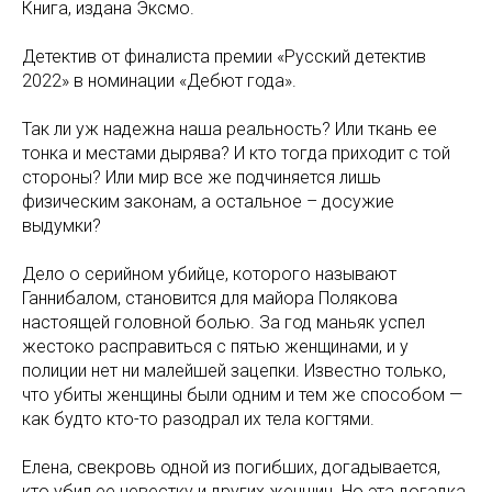
Книга, издана Эксмо.
Детектив от финалиста премии «Русский детектив
2022» в номинации «Дебют года».
Так ли уж надежна наша реальность? Или ткань ее
тонка и местами дырява? И кто тогда приходит с той
стороны? Или мир все же подчиняется лишь
физическим законам, а остальное – досужие
выдумки?
Дело о серийном убийце, которого называют
Ганнибалом, становится для майора Полякова
настоящей головной болью. За год маньяк успел
жестоко расправиться с пятью женщинами, и у
полиции нет ни малейшей зацепки. Известно только,
что убиты женщины были одним и тем же способом —
как будто кто-то разодрал их тела когтями.
Елена, свекровь одной из погибших, догадывается,
кто убил ее невестку и других женщин. Но эта догадка